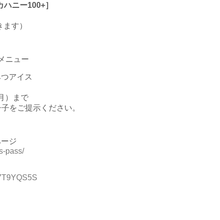
ハニー100+］
きます）
メニュー
みつアイス
（月）まで
冊子をご提示ください。
ページ
s-pass/
B07T9YQS5S