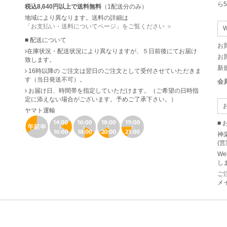
ら
税込8,640円以上で送料無料
（1配送分のみ）
地域により異なります。送料の詳細は
「お支払い・送料についてページ」をご覧ください ＞
■ 配送について
お
在庫状況・配送状況により異なりますが、５日前後にてお届け
お
致します。
新
16時以降の ご注文は翌日のご注文として受付させていただきま
す（当日発送不可）。
会
お届け日、時間帯を指定していただけます。（ご希望の日時指
定に添えない場合がございます。予めご了承下さい。）
ヤマト運輸
■
神楽
(営
We
し
ご
メ