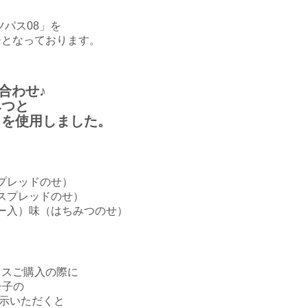
ツパス08」を
ーとなっております。
合わせ♪
みつと
トを使用しました。
プレッドのせ）
スプレッドのせ）
ー入）味（はちみつのせ）
イスご購入の際に
冊子の
提示いただくと