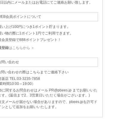
5日以内にメールまたはお電話にてご連絡お願い致します。
WEB会員ポイントについて
買い上げ100円につき1ポイント貯まります。
買い物の際に1ポイント1円でご利用できます。
規会員登録で888ポイントプレゼント！
員登録
はこちらから ＞
お問い合わせ
 お問い合わせの際はこちらまでご連絡下さい
坂店 TEL:03-3235-7858
業時間10:00～19:00）
bに関するお問合わせはメール PR@pbees.jp までお願いいた
ます。(返信まで2、3営業日いただく場合がございます。)
注文メールが届かない場合がありますので、pbees.jpを許可ド
インとして追加をお願いいたします。