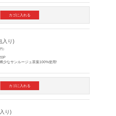
包入り)
円）
0P
少なサンルージュ茶葉100%使用!
入り)