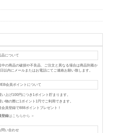
返品について
送中の商品の破損や不良品、ご注文と異なる場合は商品到着か
5日以内にメールまたはお電話にてご連絡お願い致します。
WEB会員ポイントについて
買い上げ100円につき1ポイント貯まります。
買い物の際に1ポイント1円でご利用できます。
規会員登録で888ポイントプレゼント！
員登録
はこちらから ＞
お問い合わせ