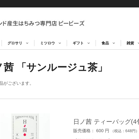
グロサリ
ミツロウ
ギフト
食品
雑貨
ノ茜 「サンルージュ茶」
品がございます。
日ノ茜 ティーバッグ(4
販売価格：
600
円
（税込：
648
円