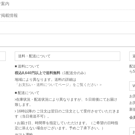
ご案内
ア掲載情報
送料・配送について
■ 送料について
配
ら
税込8,640円以上で送料無料
（1配送分のみ）
地域により異なります。送料の詳細は
「お支払い・送料についてページ」をご覧ください ＞
■ 配送について
お
在庫状況・配送状況により異なりますが、５日前後にてお届け
お
致します。
新
16時以降の ご注文は翌日のご注文として受付させていただきま
す（当日発送不可）。
会
お届け日、時間帯を指定していただけます。（ご希望の日時指
定に添えない場合がございます。予めご了承下さい。）
ヤマト運輸