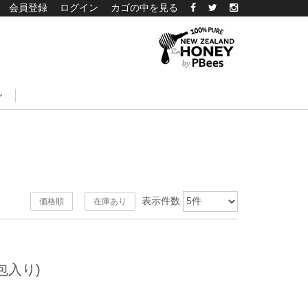
会員登録
ログイン
カゴの中を見る
表示件数
価格順
在庫あり
包入り)
）