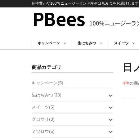
個性豊かな100％ニュージーランド産生はちみつをお届けします
キャンペーン
生はちみつ
スイーツ
日
商品カテゴリ
キャンペーン(5)
4件
の商
生はちみつ(39)
スイーツ(5)
グロサリ(3)
ミツロウ(5)