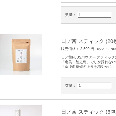
数量：
日ノ茜 スティック (20
販売価格：
2,500
円
（税込：
2,700
日ノ茜PLUSパウダー スティック2
「奄美・徳之島」でしか採れない稀
「食後血糖値の上昇を穏やかに」
数量：
日ノ茜 スティック (6包