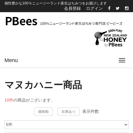
個性豊かな100％ニュージーランド産生はちみつをお届けします
会員登録
ログイン
Menu
Toggl
navig
マヌカハニー商品
10件
の商品がございます。
表示件数
価格順
在庫あり