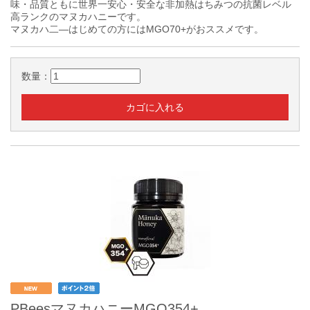
味・品質ともに世界一安心・安全な非加熱はちみつの抗菌レベル
高ランクのマヌカハニーです。
マヌカハ二―はじめての方にはMGO70+がおススメです。
数量：
PBeesマヌカハニーMGO354+