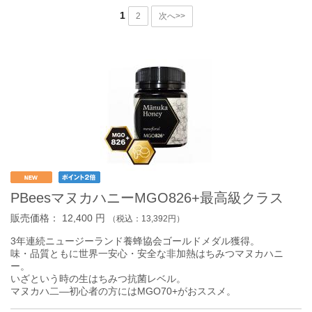
1
2
次へ>>
PBeesマヌカハニーMGO826+最高級クラス
販売価格：
12,400
円
（税込：
13,392
円）
3年連続ニュージーランド養蜂協会ゴールドメダル獲得。
味・品質ともに世界一安心・安全な非加熱はちみつマヌカハニ
ー。
いざという時の生はちみつ抗菌レベル。
マヌカハ二―初心者の方にはMGO70+がおススメ。