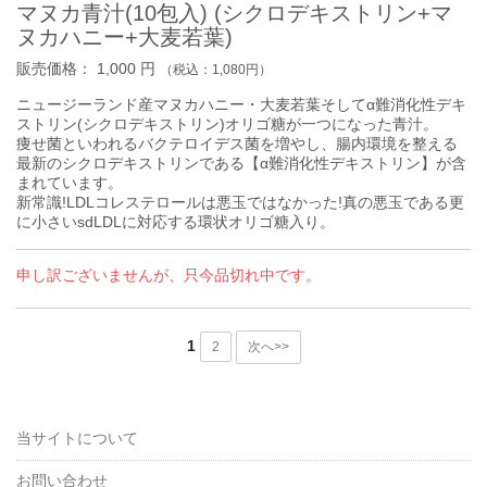
マヌカ青汁(10包入) (シクロデキストリン+マ
ヌカハニー+大麦若葉)
販売価格：
1,000
円
（税込：
1,080
円）
ニュージーランド産マヌカハニー・大麦若葉そしてα難消化性デキ
ストリン(シクロデキストリン)オリゴ糖が一つになった青汁。
痩せ菌といわれるバクテロイデス菌を増やし、腸内環境を整える
最新のシクロデキストリンである【α難消化性デキストリン】が含
まれています。
新常識!LDLコレステロールは悪玉ではなかった!真の悪玉である更
に小さいsdLDLに対応する環状オリゴ糖入り。
申し訳ございませんが、只今品切れ中です。
1
2
次へ>>
当サイトについて
お問い合わせ