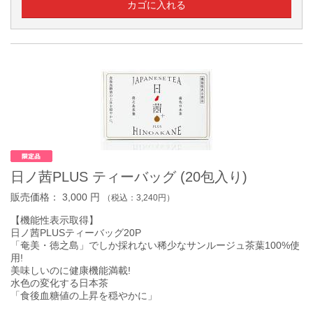
日ノ茜PLUS ティーバッグ (20包入り)
販売価格：
3,000
円
（税込：
3,240
円）
【機能性表示取得】
日ノ茜PLUSティーバッグ20P
「奄美・徳之島」でしか採れない稀少なサンルージュ茶葉100%使
用!
美味しいのに健康機能満載!
水色の変化する日本茶
「食後血糖値の上昇を穏やかに」