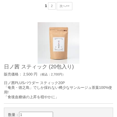
1
2
次へ>>
日ノ茜 スティック (20包入り)
販売価格：
2,500
円
（税込：
2,700
円）
日ノ茜PLUSパウダー スティック20P
「奄美・徳之島」でしか採れない稀少なサンルージュ茶葉100%使
用!
「食後血糖値の上昇を穏やかに」
数量：