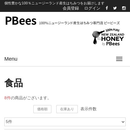
個性豊かな100％ニュージーランド産生はちみつをお届けします
会員登録
ログイン
Menu
Toggl
navig
食品
8件
の商品がございます。
表示件数
価格順
在庫あり