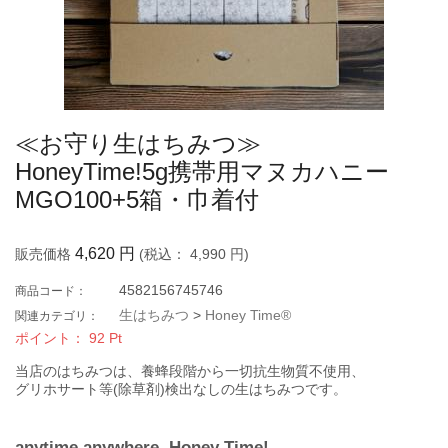
≪お守り生はちみつ≫
HoneyTime!5g携帯用マヌカハニー
MGO100+5箱・巾着付
4,620
円
販売価格
(税込：
4,990
円)
4582156745746
商品コード：
生はちみつ
>
Honey Time®
関連カテゴリ：
ポイント：
92
Pt
当店のはちみつは、養蜂段階から一切抗生物質不使用、
グリホサート等(除草剤)検出なしの生はちみつです。
anytime anywhere, Honey Time!