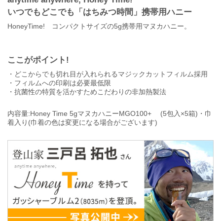
いつでもどこでも「はちみつ時間」携帯用ハニー
HoneyTime! コンパクトサイズの5g携帯用マヌカハニー。
ここがポイント!
・どこからでも切れ目が入れられるマジックカットフィルム採用
・フィルムへの印刷は必要最低限
・抗菌性の特質を活かすためこだわりの非加熱製法
内容量:Honey Time 5gマヌカハニーMGO100+ (5包入×5箱)・巾
着入り(巾着の色は変更になる場合がございます)